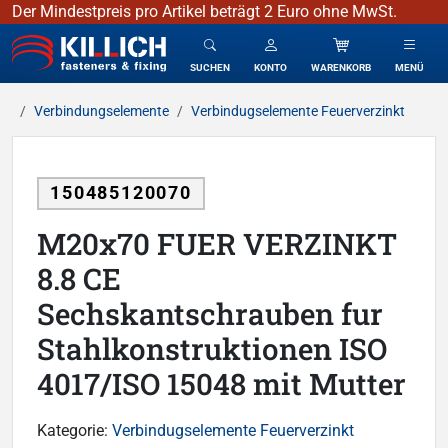
Der Mindestpreis pro Artikel beträgt 2 Euro ohne MwSt.
KILLICH - Verbindungselemente
SUCHEN
KONTO
WARENKORB
MENÜ
Verbindungselemente
Verbindugselemente Feuerverzinkt
150485120070
M20x70 FUER VERZINKT
8.8 CE
Sechskantschrauben fur
Stahlkonstruktionen ISO
4017/ISO 15048 mit Mutter
Kategorie:
Verbindugselemente Feuerverzinkt