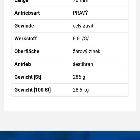
Länge
70 mm
Antriebsart
PRAVÝ
Gewinde
celý závit
Werkstoff
8.8, /8/
Oberfläche
žárový zinek
Antrieb
šestihran
Gewicht [St]
286 g
Gewicht [100 St]
28,6 kg