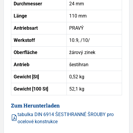
Durchmesser
24 mm
Länge
110 mm
Antriebsart
PRAVÝ
Werkstoff
10.9, /10/
Oberfläche
žárový zinek
Antrieb
šestihran
Gewicht [St]
0,52 kg
Gewicht [100 St]
52,1 kg
Zum Herunterladen
tabulka DIN 6914 ŠESTIHRANNÉ ŠROUBY pro
ocelové konstrukce