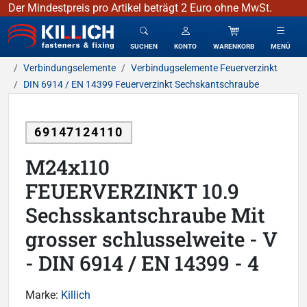
Der Mindestpreis pro Artikel beträgt 2 Euro ohne MwSt.
KILLICH - Verbindungselemente
SUCHEN
KONTO
WARENKORB
MENÜ
Verbindungselemente
Verbindugselemente Feuerverzinkt
DIN 6914 / EN 14399 Feuerverzinkt Sechskantschraube
69147124110
M24x110
FEUERVERZINKT 10.9
Sechsskantschraube Mit
grosser schlusselweite - V
- DIN 6914 / EN 14399 - 4
Marke:
Killich