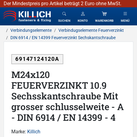
Der Mindestpreis pro Artikel beträgt 2 Euro ohne MwSt.
KILLICH - Verbindungselemente
SUCHEN
KONTO
WARENKORB
MENÜ
Verbindungselemente
Verbindugselemente Feuerverzinkt
DIN 6914 / EN 14399 Feuerverzinkt Sechskantschraube
69147124120A
M24x120
FEUERVERZINKT 10.9
Sechsskantschraube Mit
grosser schlusselweite - A
- DIN 6914 / EN 14399 - 4
Marke:
Killich