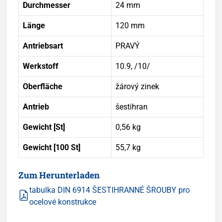
Durchmesser
24 mm
Länge
120 mm
Antriebsart
PRAVÝ
Werkstoff
10.9, /10/
Oberfläche
žárový zinek
Antrieb
šestihran
Gewicht [St]
0,56 kg
Gewicht [100 St]
55,7 kg
Zum Herunterladen
tabulka DIN 6914 ŠESTIHRANNÉ ŠROUBY pro
ocelové konstrukce