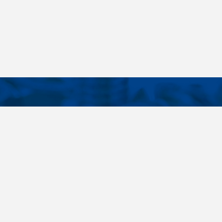
KONTAKTE
E LINKS
Telefon
+420 485 163 014
tellungen
E-Mail
obchod@killich.cz
Anschrift