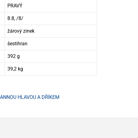
PRAVÝ
8.8, /8/
žárový zinek
šestihran
392 g
39,2 kg
HRANNOU HLAVOU A DŘÍKEM