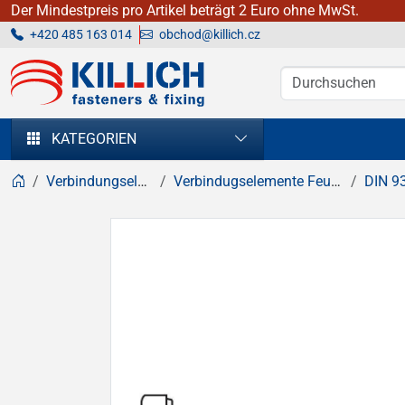
Der Mindestpreis pro Artikel beträgt 2 Euro ohne MwSt.
+420 485 163 014
obchod@killich.cz
KILLICH - Verbindungselemente
KATEGORIEN
Verbindungselemente
Verbindugselemente Feuerverzinkt
DIN 931 