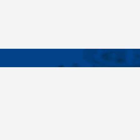
WICHTIG
Breites Sortiment, individuelle
Über uns
Kundenbedürfnisse, Zuverlässigkeit, Qualität,
Cookies-Eins
Service. All diese Sätze sind nicht nur leere
Worte für uns. Seit der Gründung des
Unternehmens im Jahr 1996 haben wir uns
bewusst auf die Lieferung von
Verbindungselementen konzentriert. Im Laufe