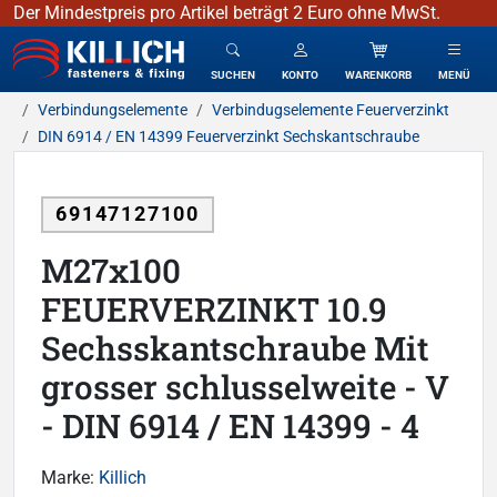
Der Mindestpreis pro Artikel beträgt 2 Euro ohne MwSt.
KILLICH - Verbindungselemente
SUCHEN
KONTO
WARENKORB
MENÜ
Verbindungselemente
Verbindugselemente Feuerverzinkt
DIN 6914 / EN 14399 Feuerverzinkt Sechskantschraube
69147127100
M27x100
FEUERVERZINKT 10.9
Sechsskantschraube Mit
grosser schlusselweite - V
- DIN 6914 / EN 14399 - 4
Marke:
Killich