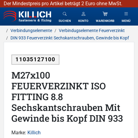
Der Mindestpreis pro Artikel beträgt 2 Euro ohne MwSt.
KILLICH - Verbindungselemente
SUCHEN
KONTO
WARENKORB
MENÜ
Verbindungselemente
Verbindugselemente Feuerverzinkt
DIN 933 Feuerverzinkt Sechskantschrauben, Gewinde bis Kopf
11035127100
M27x100
FEUERVERZINKT ISO
FITTING 8.8
Sechskantschrauben Mit
Gewinde bis Kopf DIN 933
Marke:
Killich