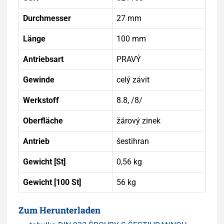
Durchmesser
27 mm
Länge
100 mm
Antriebsart
PRAVÝ
Gewinde
celý závit
Werkstoff
8.8, /8/
Oberfläche
žárový zinek
Antrieb
šestihran
Gewicht [St]
0,56 kg
Gewicht [100 St]
56 kg
Zum Herunterladen