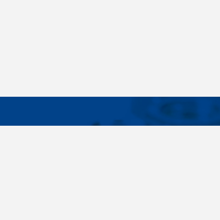
WICHTIG
Breites Sortiment, individuelle
Über uns
Kundenbedürfnisse, Zuverlässigkeit, Qualität,
Cookies-Eins
Service. All diese Sätze sind nicht nur leere
Worte für uns. Seit der Gründung des
Unternehmens im Jahr 1996 haben wir uns