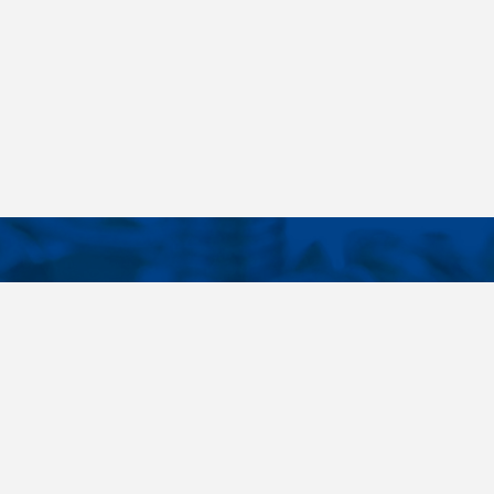
KONTAKTE
E LINKS
Telefon
+420 485 163 014
tellungen
E-Mail
obchod@killich.cz