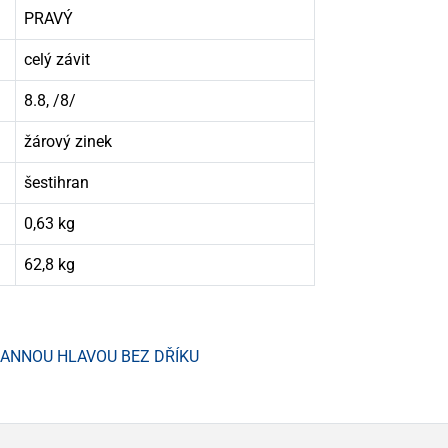
PRAVÝ
celý závit
8.8, /8/
žárový zinek
šestihran
0,63 kg
62,8 kg
HRANNOU HLAVOU BEZ DŘÍKU