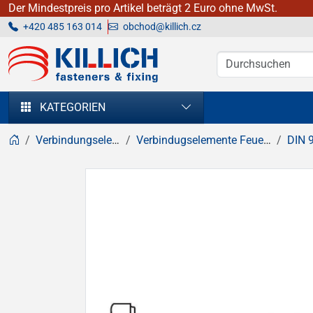
Der Mindestpreis pro Artikel beträgt 2 Euro ohne MwSt.
+420 485 163 014
obchod@killich.cz
KILLICH - Verbindungselemente
KATEGORIEN
Verbindungselemente
Verbindugselemente Feuerverzinkt
DIN 93