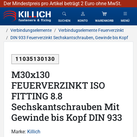
Der Mindestpreis pro Artikel beträgt 2 Euro ohne MwSt.
KILLICH - Verbindungselemente
SUCHEN
KONTO
WARENKORB
MENÜ
Verbindungselemente
Verbindugselemente Feuerverzinkt
DIN 933 Feuerverzinkt Sechskantschrauben, Gewinde bis Kopf
11035130130
M30x130
FEUERVERZINKT ISO
FITTING 8.8
Sechskantschrauben Mit
Gewinde bis Kopf DIN 933
Marke:
Killich