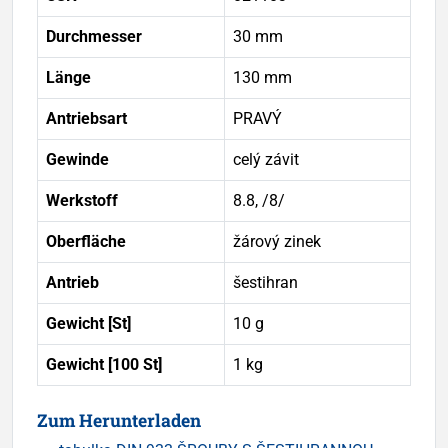
Durchmesser
30 mm
Länge
130 mm
Antriebsart
PRAVÝ
Gewinde
celý závit
Werkstoff
8.8, /8/
Oberfläche
žárový zinek
Antrieb
šestihran
Gewicht [St]
10 g
Gewicht [100 St]
1 kg
Zum Herunterladen