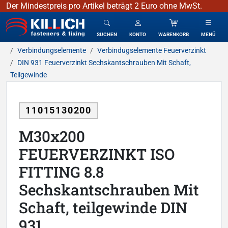
Der Mindestpreis pro Artikel beträgt 2 Euro ohne MwSt.
KILLICH - Verbindungselemente
SUCHEN
KONTO
WARENKORB
MENÜ
Verbindungselemente
Verbindugselemente Feuerverzinkt
DIN 931 Feuerverzinkt Sechskantschrauben Mit Schaft,
Teilgewinde
11015130200
M30x200
FEUERVERZINKT ISO
FITTING 8.8
Sechskantschrauben Mit
Schaft, teilgewinde DIN
931