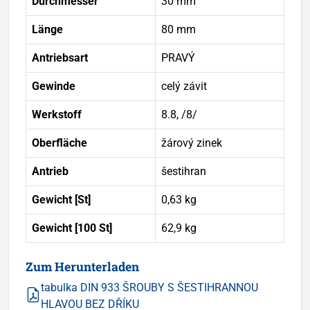
Durchmesser
30 mm
Länge
80 mm
Antriebsart
PRAVÝ
Gewinde
celý závit
Werkstoff
8.8, /8/
Oberfläche
žárový zinek
Antrieb
šestihran
Gewicht [St]
0,63 kg
Gewicht [100 St]
62,9 kg
Zum Herunterladen
tabulka DIN 933 ŠROUBY S ŠESTIHRANNOU
HLAVOU BEZ DŘÍKU