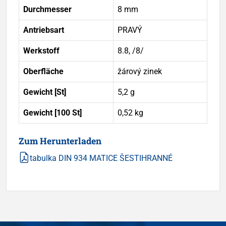
Durchmesser
8 mm
Antriebsart
PRAVÝ
Werkstoff
8.8, /8/
Oberfläche
žárový zinek
Gewicht [St]
5,2 g
Gewicht [100 St]
0,52 kg
Zum Herunterladen
tabulka DIN 934 MATICE ŠESTIHRANNÉ