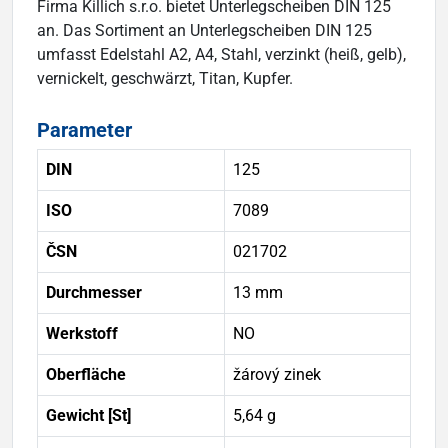
Firma Killich s.r.o. bietet Unterlegscheiben DIN 125
an. Das Sortiment an Unterlegscheiben DIN 125
umfasst Edelstahl A2, A4, Stahl, verzinkt (heiß, gelb),
vernickelt, geschwärzt, Titan, Kupfer.
Parameter
DIN
125
ISO
7089
ČSN
021702
Durchmesser
13 mm
Werkstoff
NO
Oberfläche
žárový zinek
Gewicht [St]
5,64 g